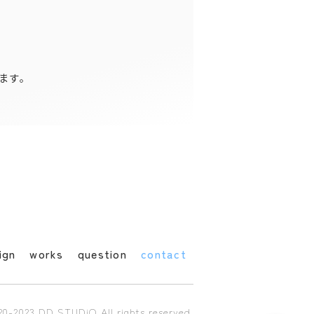
ます。
オペレーター
オペレーターが回答します。
ありがとうございます。
どちらをご案内しましょうか？
DD STUDiOについて知りたい
ign
works
question
contact
料金について知りたい
その他
0-2023 DD STUDiO All rights reserved.